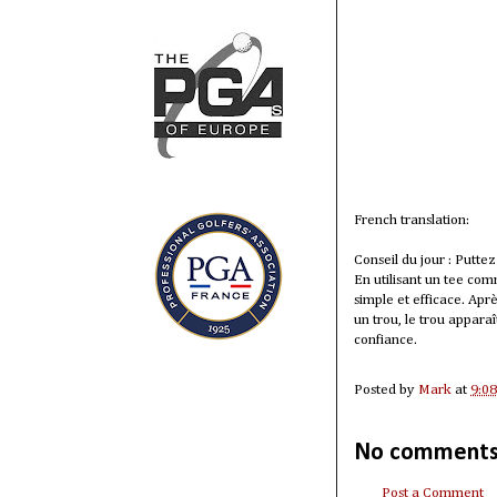
French translation:
Conseil du jour : Putte
En utilisant un tee com
simple et efficace. Ap
un trou, le trou appar
confiance.
Posted by
Mark
at
9:0
No comments
Post a Comment